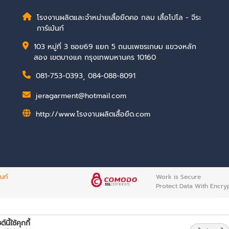
โรงงานผลิตและจำหน่ายเสื้อยืดคอ กลม เสื้อโปโล - จีระ
การ์เม้นท์
103 หมู่ที่ 3 ซอย69 แยก 5 ถนนเพชรเกษม แขวงหลัก
สอง เขตบางแค กรุงเทพมหานคร 10160
081-753-0393
,
084-088-8091
jeragarment@hotmail.com
http://www.โรงงานผลิตเสื้อยืด.com
้นท์
Work is Secure
Protect Data With Encry
์นี้ใช้คุกกี้