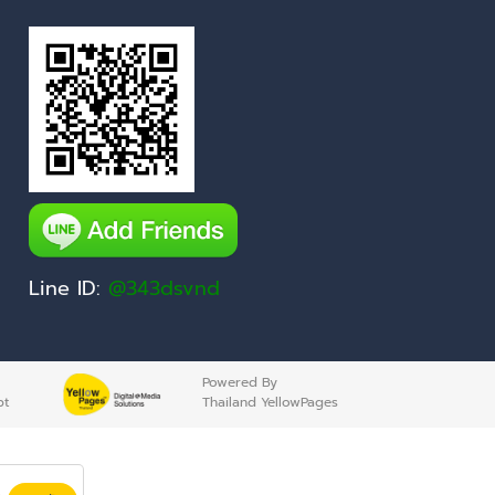
Line ID:
@343dsvnd
Powered By
pt
Thailand YellowPages