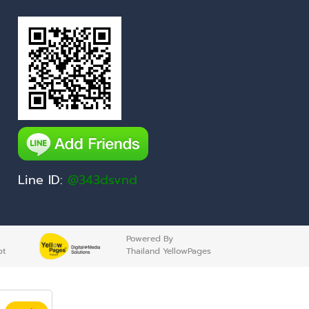
Line ID:
@343dsvnd
Powered By
pt
Thailand YellowPages