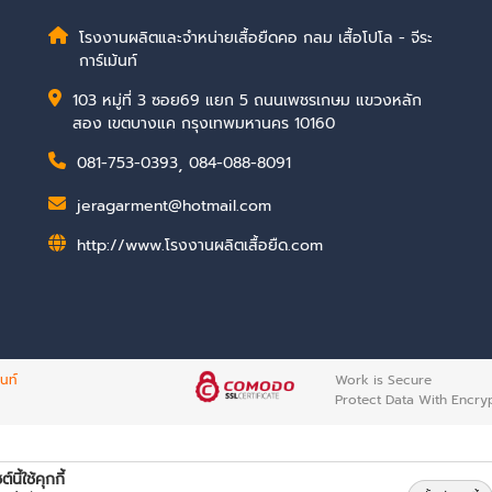
โรงงานผลิตและจำหน่ายเสื้อยืดคอ กลม เสื้อโปโล - จีระ
การ์เม้นท์
103 หมู่ที่ 3 ซอย69 แยก 5 ถนนเพชรเกษม แขวงหลัก
สอง เขตบางแค กรุงเทพมหานคร 10160
081-753-0393
,
084-088-8091
jeragarment@hotmail.com
http://www.โรงงานผลิตเสื้อยืด.com
้นท์
Work is Secure
Protect Data With Encry
์นี้ใช้คุกกี้