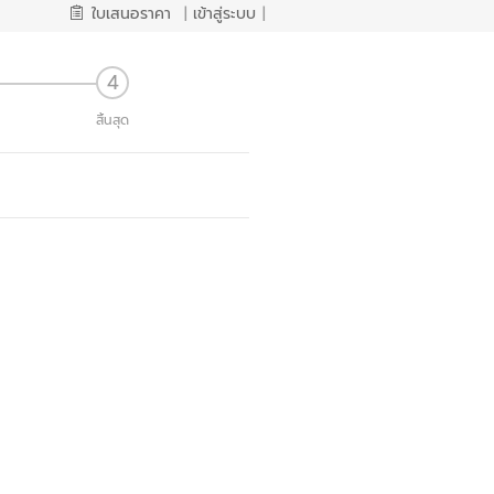
ใบเสนอราคา
|
เข้าสู่ระบบ
|
สิ้นสุด